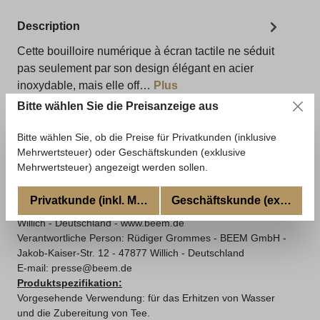
Description
Cette bouilloire numérique à écran tactile ne séduit
pas seulement par son design élégant en acier
inoxydable, mais elle off…
Plus
Bitte wählen Sie die Preisanzeige aus
Évaluations
Bitte wählen Sie, ob die Preise für Privatkunden (inklusive
Mehrwertsteuer) oder Geschäftskunden (exklusive
Mehrwertsteuer) angezeigt werden sollen.
Informationen zur Produktsicherheit
Land: Deutschland
Privatkunde (inkl. MwSt.)
Geschäftskunde (excl. MwSt
Hersteller:
BEEM GmbH -
Jakob-Kaiser-Str. 12
- 47877
Willich - Deutschland - www.beem.de
Verantwortliche Person: Rüdiger Grommes - BEEM GmbH -
Jakob-Kaiser-Str. 12 - 47877 Willich - Deutschland
E-mail: presse@beem.de
Produktspezifikation:
Vorgesehende Verwendung: für das Erhitzen von Wasser
und die Zubereitung von Tee.