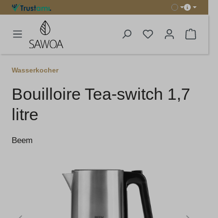
tenu principal
Le pani
Wasserkocher
Bouilloire Tea-switch 1,7
litre
Beem
Ignorer la galerie d'images