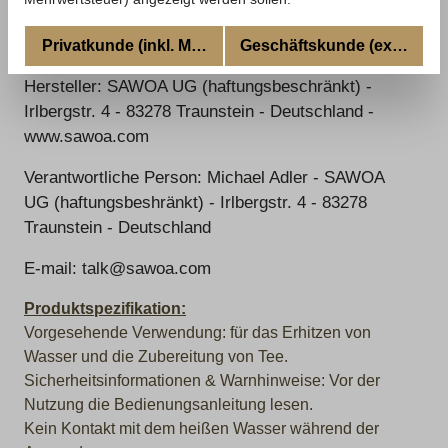
Informationen zur Produktsicherheit
Land: Deutschland
Privatkunde (inkl. MwSt.)
Geschäftskunde (excl. MwSt
Hersteller: SAWOA UG (haftungsbeschränkt) -
Irlbergstr. 4 - 83278 Traunstein - Deutschland -
www.sawoa.com
Verantwortliche Person: Michael Adler - SAWOA
UG (haftungsbeshränkt) - Irlbergstr. 4 - 83278
Traunstein - Deutschland
E-mail: talk@sawoa.com
Produktspezifikation:
Vorgesehende Verwendung: für das Erhitzen von
Wasser und die Zubereitung von Tee.
Sicherheitsinformationen & Warnhinweise: Vor der
Nutzung die Bedienungsanleitung lesen.
Kein Kontakt mit dem heißen Wasser während der