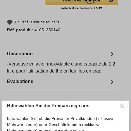
Ajouter à la liste de souhaits
Réf. produit :
41051350140
Description
-Verseuse en acier inoxydable d'une capacité de 1,2
litre pour l'utilisation de thé en feuilles en vrac
Évaluations
Sawoa
entwickelt einzigartige Samowar, die die
Bitte wählen Sie die Preisanzeige aus
besonderen Ansprüche von qualitativ
Bitte wählen Sie, ob die Preise für Privatkunden (inklusive
hochwertigem Teegenuss verwirklichen.
Mehrwertsteuer) oder Geschäftskunden (exklusive
Mehrwertsteuer) angezeigt werden sollen.