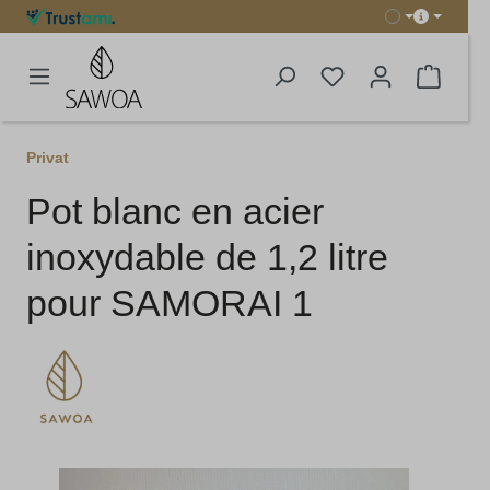
tenu principal
Le pani
Privat
Pot blanc en acier
inoxydable de 1,2 litre
pour SAMORAI 1
Ignorer la galerie d'images