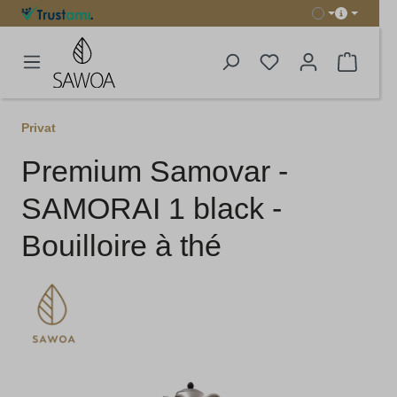
tenu principal
Le pani
Privat
Premium Samovar -
SAMORAI 1 black -
Bouilloire à thé
Ignorer la galerie d'images