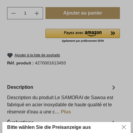
Quantité de produit : Entrez la quantité sou
Ajouter au panier
Ajouter à la liste de souhaits
Réf. produit :
4270001613493
Description
Description du produit Le SAMORAI de Sawoa est
fabriqué en acier inoxydable de haute qualité et le
réservoir d'eau a une c…
Plus
Évaluations
Bitte wählen Sie die Preisanzeige aus