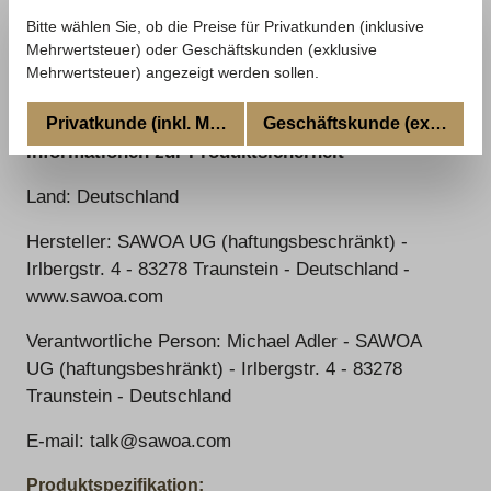
Bitte wählen Sie, ob die Preise für Privatkunden (inklusive
Mehrwertsteuer) oder Geschäftskunden (exklusive
Sawoa
entwickelt einzigartige Samowar, die die
Mehrwertsteuer) angezeigt werden sollen.
besonderen Ansprüche von qualitativ
hochwertigem Teegenuss verwirklichen.
Privatkunde (inkl. MwSt.)
Geschäftskunde (excl. MwSt
Informationen zur Produktsicherheit
Land: Deutschland
Hersteller: SAWOA UG (haftungsbeschränkt) -
Irlbergstr. 4 - 83278 Traunstein - Deutschland -
www.sawoa.com
Verantwortliche Person: Michael Adler - SAWOA
UG (haftungsbeshränkt) - Irlbergstr. 4 - 83278
Traunstein - Deutschland
E-mail: talk@sawoa.com
Produktspezifikation: