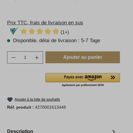
Prix TTC, frais de livraison en sus
(1+)
Disponible, délai de livraison : 5-7 Tage
Quantité de produit : Entrez la quantité sou
Ajouter au panier
Ajouter à la liste de souhaits
Réf. produit :
4270001613448
Description