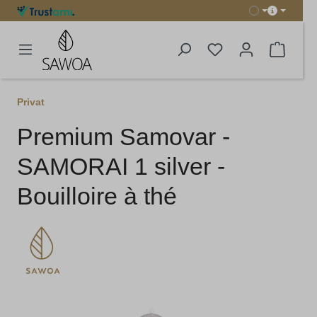
tenu principal
Le pani
Privat
Premium Samovar -
SAMORAI 1 silver -
Bouilloire à thé
Ignorer la galerie d'images