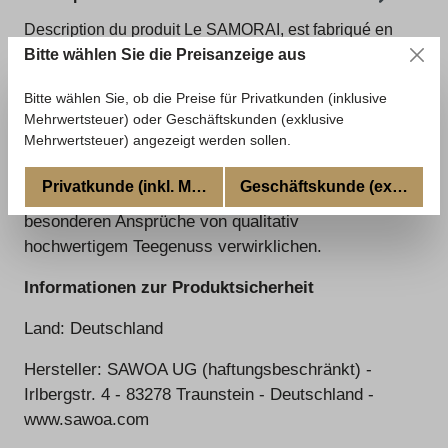
Description du produit Le SAMORAI, est fabriqué en
acier inoxydable de haute qualité. Le réservoir d'eau
Bitte wählen Sie die Preisanzeige aus
a une capacité de 5…
Plus
Bitte wählen Sie, ob die Preise für Privatkunden (inklusive
Évaluations
Mehrwertsteuer) oder Geschäftskunden (exklusive
Mehrwertsteuer) angezeigt werden sollen.
Privatkunde (inkl. MwSt.)
Geschäftskunde (excl. MwSt
Sawoa
entwickelt einzigartige Samowar, die die
besonderen Ansprüche von qualitativ
hochwertigem Teegenuss verwirklichen.
Informationen zur Produktsicherheit
Land: Deutschland
Hersteller: SAWOA UG (haftungsbeschränkt) -
Irlbergstr. 4 - 83278 Traunstein - Deutschland -
www.sawoa.com