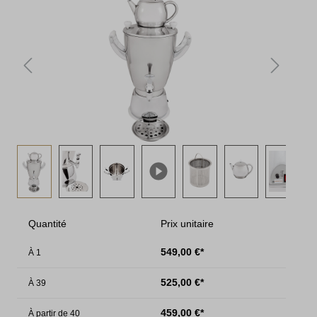
Quantité
Prix unitaire
549,00 €*
À
1
525,00 €*
À
39
459,00 €*
À partir de
40