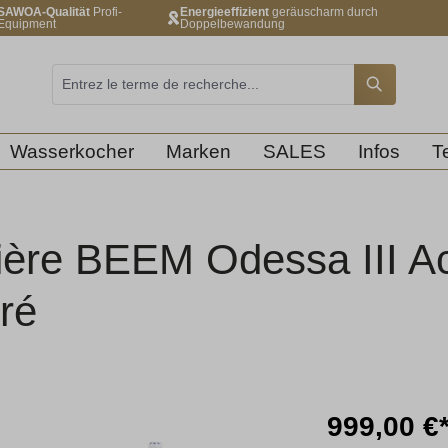
SAWOA-Qualität
Profi-
Energieeffizient
geräuscharm durch
Equipment
Doppelbewandung
Wasserkocher
Marken
SALES
Infos
T
ère BEEM Odessa III Ac
ré
999,00 €