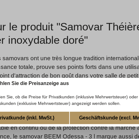
ur le produit "Samovar Théi
er inoxydable doré"
s samovars ont une très longue tradition internation
sance totale, prouve ses points forts dans une utilis
nt d'attraction de bon goût dans votre salle de petit
ählen Sie die Preisanzeige aus
. Efficacité énergétique maximale grâce à l'arrêt au
 d'ébullition est atteint. Selon le réglage de la tempé
len Sie, ob die Preise für Privatkunden (inklusive Mehrwertsteuer) oder
ans s'évaporer. Si l'on veut la porter à nouveau à é
skunden (exklusive Mehrwertsteuer) angezeigt werden sollen.
uelques minutes, selon le contenu. Ce modèle se di
rivatkunde (inkl. MwSt.)
Geschäftskunde (excl. Mw
puissance maximale. Qu'il s'agisse du filtre anticalc
ble en continu ou de la protection contre la marche à 
nce, le samovar BEEM Odessa - 3 l marque aussi de