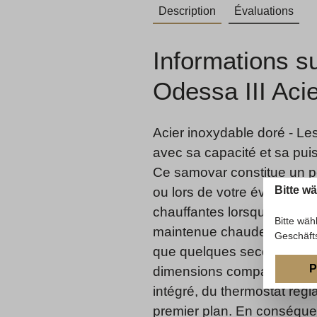
Description
Évaluations
Informations s
Odessa III Aci
Acier inoxydable doré - Le
avec sa capacité et sa puis
Ce samovar constitue un poi
Bitte w
ou lors de votre événement
chauffantes lorsque le point
Bitte wäh
maintenue chaude ou tiède s
Geschäft
que quelques secondes à q
P
dimensions compactes et sa 
intégré, du thermostat régla
premier plan. En conséque