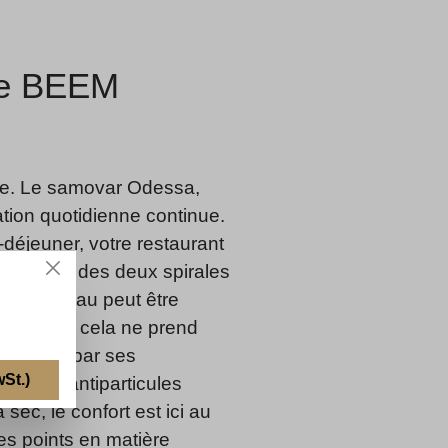
ère BEEM
ale. Le samovar Odessa,
ation quotidienne continue.
-déjeuner, votre restaurant
tomatique des deux spirales
rature, l'eau peut être
bullition, cela ne prend
stingue par ses
St.)
aire et antiparticules
sec, le confort est ici au
s points en matière