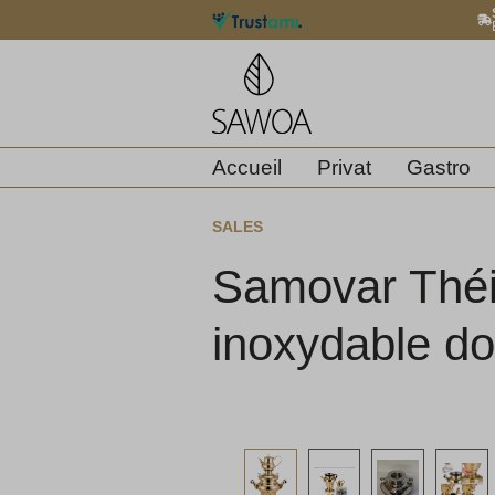
recherche
Passer à la navigation principale
Accueil
Privat
Gastro
SALES
Samovar Théi
inoxydable do
Ignorer la galerie d'images