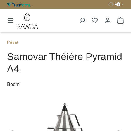
tenu principal
Le 
Privat
Samovar Théière Pyramid
A4
Beem
Ignorer la galerie d'images