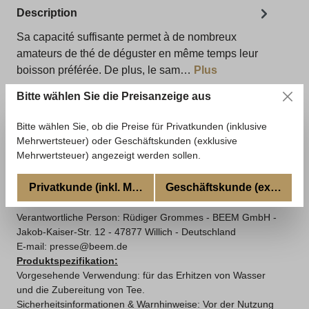
Description
Sa capacité suffisante permet à de nombreux
amateurs de thé de déguster en même temps leur
boisson préférée. De plus, le sam…
Plus
Évaluations
Bitte wählen Sie die Preisanzeige aus
Bitte wählen Sie, ob die Preise für Privatkunden (inklusive
Mehrwertsteuer) oder Geschäftskunden (exklusive
Informationen zur Produktsicherheit
Mehrwertsteuer) angezeigt werden sollen.
Land: Deutschland
Privatkunde (inkl. MwSt.)
Geschäftskunde (excl. MwSt
Hersteller:
BEEM GmbH -
Jakob-Kaiser-Str. 12
- 47877
Willich - Deutschland - www.beem.de
Verantwortliche Person: Rüdiger Grommes - BEEM GmbH -
Jakob-Kaiser-Str. 12 - 47877 Willich - Deutschland
E-mail: presse@beem.de
Produktspezifikation:
Vorgesehende Verwendung: für das Erhitzen von Wasser
und die Zubereitung von Tee.
Sicherheitsinformationen & Warnhinweise: Vor der Nutzung