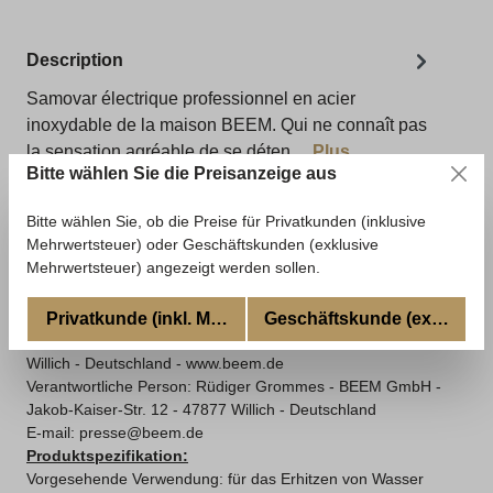
Description
Samovar électrique professionnel en acier
inoxydable de la maison BEEM. Qui ne connaît pas
la sensation agréable de se déten…
Plus
Bitte wählen Sie die Preisanzeige aus
Évaluations
Bitte wählen Sie, ob die Preise für Privatkunden (inklusive
Mehrwertsteuer) oder Geschäftskunden (exklusive
Mehrwertsteuer) angezeigt werden sollen.
Informationen zur Produktsicherheit
Land: Deutschland
Privatkunde (inkl. MwSt.)
Geschäftskunde (excl. MwSt
Hersteller:
BEEM GmbH -
Jakob-Kaiser-Str. 12
- 47877
Willich - Deutschland - www.beem.de
Verantwortliche Person: Rüdiger Grommes - BEEM GmbH -
Jakob-Kaiser-Str. 12 - 47877 Willich - Deutschland
E-mail: presse@beem.de
Produktspezifikation:
Vorgesehende Verwendung: für das Erhitzen von Wasser