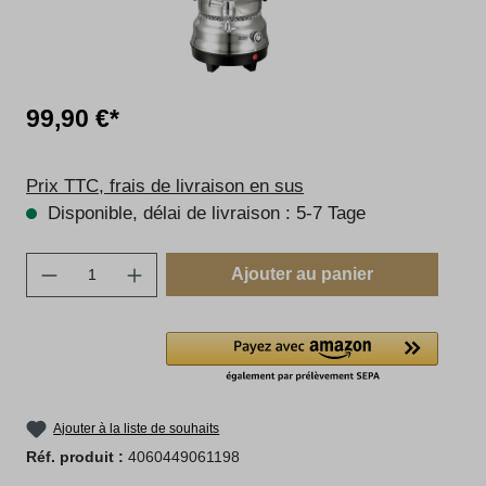
99,90 €*
Prix TTC, frais de livraison en sus
Disponible, délai de livraison : 5-7 Tage
Quantité de produit : Entrez la quantité sou
Ajouter au panier
Ajouter à la liste de souhaits
Réf. produit :
4060449061198