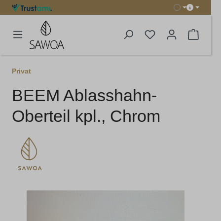
alt springen
Warenk
Privat
BEEM Ablasshahn-
Oberteil kpl., Chrom
Bildergalerie überspringen