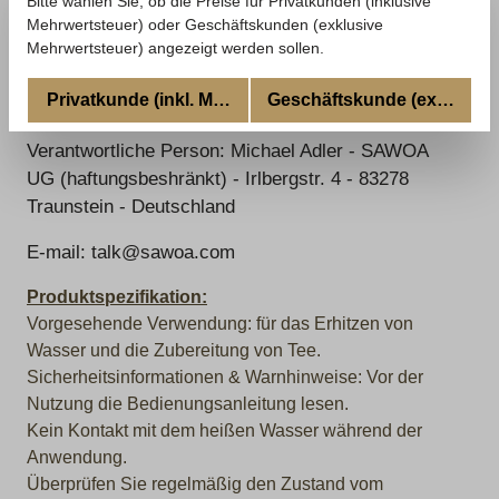
Bitte wählen Sie, ob die Preise für Privatkunden (inklusive
Land: Deutschland
Mehrwertsteuer) oder Geschäftskunden (exklusive
Mehrwertsteuer) angezeigt werden sollen.
Hersteller: SAWOA UG (haftungsbeschränkt) -
Irlbergstr. 4 - 83278 Traunstein - Deutschland -
Privatkunde (inkl. MwSt.)
Geschäftskunde (excl. MwSt
www.sawoa.com
Verantwortliche Person: Michael Adler - SAWOA
UG (haftungsbeshränkt) - Irlbergstr. 4 - 83278
Traunstein - Deutschland
E-mail: talk@sawoa.com
Produktspezifikation:
Vorgesehende Verwendung: für das Erhitzen von
Wasser und die Zubereitung von Tee.
Sicherheitsinformationen & Warnhinweise: Vor der
Nutzung die Bedienungsanleitung lesen.
Kein Kontakt mit dem heißen Wasser während der
Anwendung.
Überprüfen Sie regelmäßig den Zustand vom