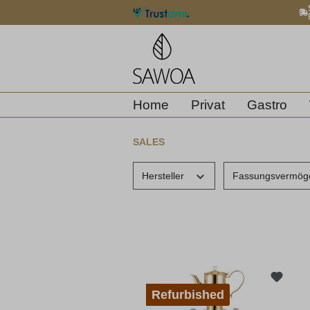
springen
Zur Hauptnavigation springen
Home
Privat
Gastro
SALES
Hersteller
Fassungsvermö
Refurbished