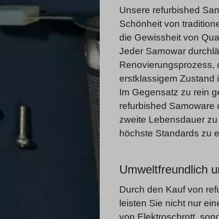
Unsere refurbished Sam
Schönheit von traditio
die Gewissheit von Qual
Jeder Samowar durchläu
Renovierungsprozess, de
erstklassigem Zustand is
Im Gegensatz zu rein g
refurbished Samoware d
zweite Lebensdauer zu
höchste Standards zu er
Umweltfreundlich 
Durch den Kauf von re
leisten Sie nicht nur e
von Elektroschrott, so