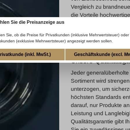
Vergleich zu brandneu
die Vorteile hochwertig
ählen Sie die Preisanzeige aus
Bruchteil des Preises. 
Samowar entscheiden Si
len Sie, ob die Preise für Privatkunden (inklusive Mehrwertsteuer) oder
und Qualität, ohne Ihr 
skunden (exklusive Mehrwertsteuer) angezeigt werden sollen.
rivatkunde (inkl. MwSt.)
Geschäftskunde (excl. Mw
Unsere Qualitätsga
Jeder generalüberholt
Sortiment wird strengen
unterzogen, um sicherzu
höchsten Standards ents
darauf, nur Produkte an
Leistung und Langlebig
Qualitätsgarantie gibt 
Sie ein zuverlässiges 