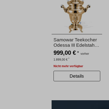
Samowar Teekocher
Odessa III Edelstahl
vergoldet (außer
999,00 €
*
vorher
Deckel für
*
1.899,00 €
Wasserbehälter!)
Nicht mehr verfügbar
Details