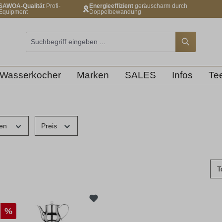
SAWOA-Qualität
Profi-
Energieeffizient
geräuscharm durch
Equipment
Doppelbewandung
Wasserkocher
Marken
SALES
Infos
Tee
gen
Preis
%