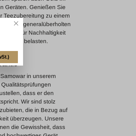
en Geräten. Genießen Sie
er Teezubereitung zu einem
Mit einem generalüberholten
e sich für Nachhaltigkeit
Budget zu belasten.
St.)
rantie
e Samowar in unserem
 Qualitätsprüfungen
stellen, dass er den
pricht. Wir sind stolz
zubieten, die in Bezug auf
keit überzeugen. Unsere
Ihnen die Gewissheit, dass
und hochwertiges Gerät