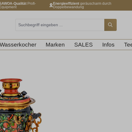
SAWOA-Qualität
Profi-
Energieeffizient
geräuscharm durch
Equipment
Doppelbewandung
Wasserkocher
Marken
SALES
Infos
Tee