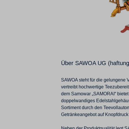
Über SAWOA UG (haftung
SAWOA steht für die gelungene V
vertreibt hochwertige Teezuberei
dem Samowar „SAMORAI“ bietet SA
doppelwandiges Edelstahlgehäus
Sortiment durch den Teevollauto
Getränkeangebot auf Knopfdruck 
Neben der Produktqualität legt 