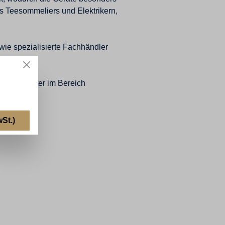
us Teesommeliers und Elektrikern,
wie spezialisierte Fachhändler
.
emiumanbieter im Bereich
St.)