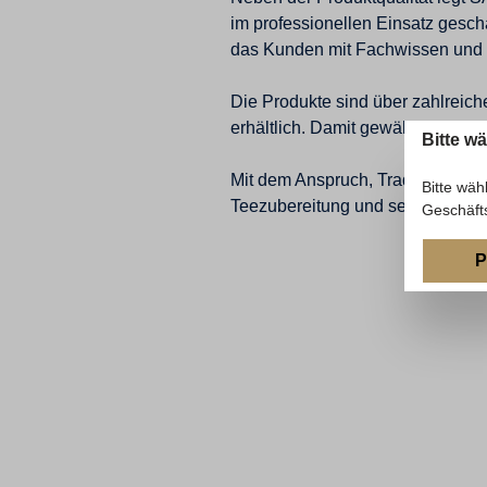
im professionellen Einsatz gesch
das Kunden mit Fachwissen und in
Die Produkte sind über zahlreich
erhältlich. Damit gewährleistet S
Bitte w
Mit dem Anspruch, Tradition und 
Bitte wäh
Teezubereitung und setzt neue 
Geschäft
P