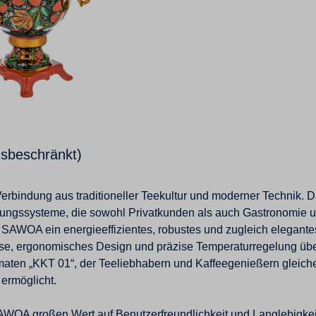
sbeschränkt)
erbindung aus traditioneller Teekultur und moderner Technik. 
tungssysteme, die sowohl Privatkunden als auch Gastronomie u
WOA ein energieeffizientes, robustes und zugleich elegantes
e, ergonomisches Design und präzise Temperaturregelung über
maten „KKT 01“, der Teeliebhabern und Kaffeegenießern gleiche
ermöglicht.
SAWOA großen Wert auf Benutzerfreundlichkeit und Langlebigke