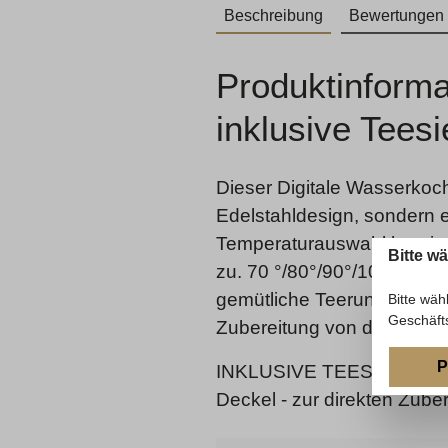
Beschreibung
Bewertungen
Produktinforma
inklusive Teesi
Dieser Digitale Wasserkoch
Edelstahldesign, sondern e
Temperaturauswahl bereite
Bitte w
zu. 70 °/80°/90°/100°C Dan
gemütliche Teerunde auch g
Bitte wäh
Geschäft
Zubereitung von den unter
P
INKLUSIVE TEESIEB: Wasse
Deckel - zur direkten Zuber