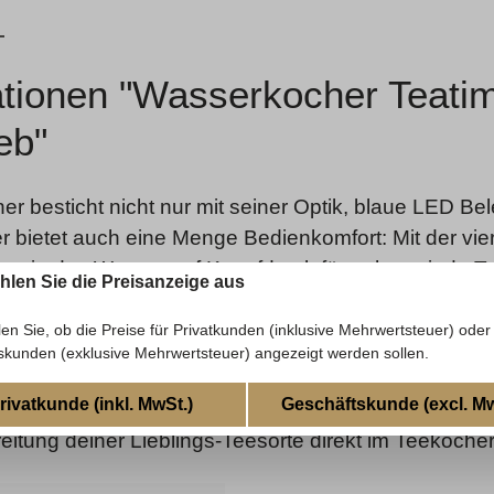
tionen "Wasserkocher Teatime
eb"
er besticht nicht nur mit seiner Optik, blaue LED Be
r bietet auch eine Menge Bedienkomfort: Mit der vie
n sie das Wasser auf Knopfdruck für nahezu jede Te
ählen Sie die Preisanzeige aus
k der Warmhaltefunktion, die sich nach 60 min autom
ern mal etwas länger dauern. Die widerstandsfähige 
len Sie, ob die Preise für Privatkunden (inklusive Mehrwertsteuer) oder
skunden (exklusive Mehrwertsteuer) angezeigt werden sollen.
schiedlichsten Teesorten.
rivatkunde (inkl. MwSt.)
Geschäftskunde (excl. Mw
rkocher mit herausnehmbarem TEATIME II Teesieb
eitung deiner Lieblings-Teesorte direkt im Teekocher