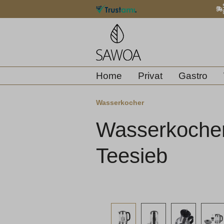
springen
Zur Hauptnavigation springen
Home
Privat
Gastro
Wasserkocher
Wasserkocher 
Teesieb
Bildergalerie überspringen