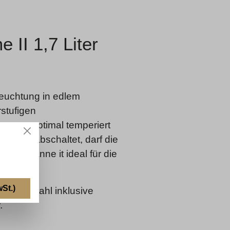
 II 1,7 Liter
leuchtung in edlem
rstufigen
esorte optimal temperiert
atisch abschaltet, darf die
Glaskanne it ideal für die
St.)
 Edelstahl inklusive
.