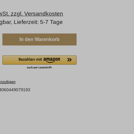
MwSt. zzgl. Versandkosten
gbar, Lieferzeit: 5-7 Tage
ahl: Gib den gewünschten Wert ein oder b
In den Warenkorb
inzufügen
4060449079193