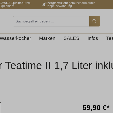
SAWOA-Qualität
Profi-
Energieeffizient
geräuscharm durch
Equipment
Doppelbewandung
Wasserkocher
Marken
SALES
Infos
Tee
Teatime II 1,7 Liter inkl
59,90 €*