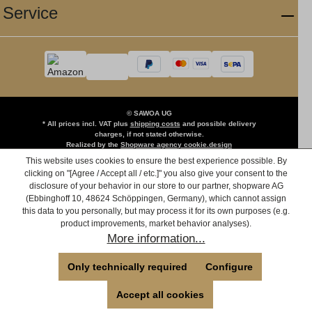
Service
© SAWOA UG
* All prices incl. VAT plus
shipping costs
and possible delivery
charges, if not stated otherwise.
Realized by the
Shopware agency cookie.design
This website uses cookies to ensure the best experience possible. By
clicking on "[Agree / Accept all / etc.]" you also give your consent to the
disclosure of your behavior in our store to our partner, shopware AG
(Ebbinghoff 10, 48624 Schöppingen, Germany), which cannot assign
this data to you personally, but may process it for its own purposes (e.g.
product improvements, market behavior analyses).
More information...
Only technically required
Configure
Accept all cookies