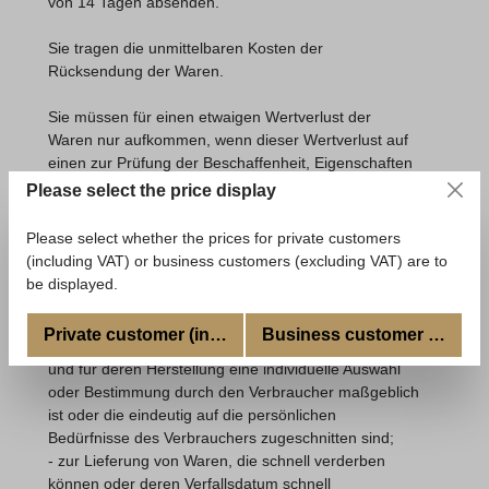
von
14 Tagen
absenden.
Sie tragen die unmittelbaren Kosten der
Rücksendung der Waren.
Sie müssen für einen etwaigen Wertverlust der
Waren nur aufkommen, wenn dieser Wertverlust auf
einen zur Prüfung der Beschaffenheit, Eigenschaften
und Funktionsweise der Waren nicht notwendigen
Please select the price display
Umgang mit ihnen zurückzuführen ist.
Please select whether the prices for private customers
Ausschluss- bzw. Erlöschensgründe
(including VAT) or business customers (excluding VAT) are to
be displayed.
Das Widerrufsrecht besteht nicht bei Verträgen
Private customer (incl. VAT)
Business customer (excl. V
- zur Lieferung von Waren, die nicht vorgefertigt sind
und für deren Herstellung eine individuelle Auswahl
oder Bestimmung durch den Verbraucher maßgeblich
ist oder die eindeutig auf die persönlichen
Bedürfnisse des Verbrauchers zugeschnitten sind;
- zur Lieferung von Waren, die schnell verderben
können oder deren Verfallsdatum schnell