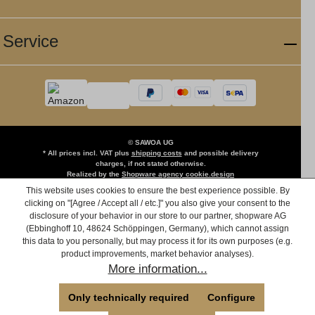
Service
© SAWOA UG
* All prices incl. VAT plus
shipping costs
and possible delivery
charges, if not stated otherwise.
Realized by the
Shopware agency cookie.design
This website uses cookies to ensure the best experience possible. By
clicking on "[Agree / Accept all / etc.]" you also give your consent to the
disclosure of your behavior in our store to our partner, shopware AG
(Ebbinghoff 10, 48624 Schöppingen, Germany), which cannot assign
this data to you personally, but may process it for its own purposes (e.g.
product improvements, market behavior analyses).
More information...
Only technically required
Configure