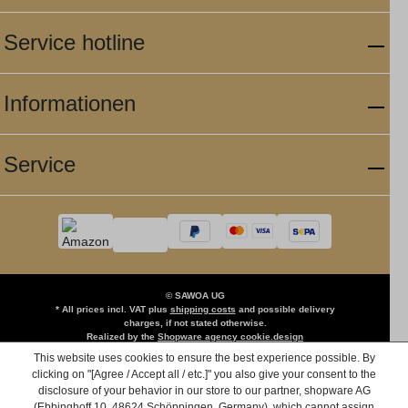
Service hotline
Informationen
Service
© SAWOA UG
* All prices incl. VAT plus
shipping costs
and possible delivery
charges, if not stated otherwise.
Realized by the
Shopware agency cookie.design
This website uses cookies to ensure the best experience possible. By
clicking on "[Agree / Accept all / etc.]" you also give your consent to the
disclosure of your behavior in our store to our partner, shopware AG
(Ebbinghoff 10, 48624 Schöppingen, Germany), which cannot assign