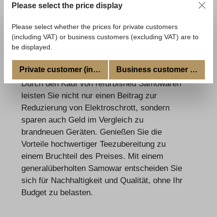
Please select the price display
Samoware darauf ausgelegt, eine zweite
Lebensdauer zu beginnen und dabei höchste
Please select whether the prices for private customers
Standards zu erfüllen.
(including VAT) or business customers (excluding VAT) are to
be displayed.
Umweltfreundlich und Geldsparend
Private customer (incl. VAT)
Business customer (excl. V
Durch den Kauf von refurbished Samowaren
leisten Sie nicht nur einen Beitrag zur
Reduzierung von Elektroschrott, sondern
sparen auch Geld im Vergleich zu
brandneuen Geräten. Genießen Sie die
Vorteile hochwertiger Teezubereitung zu
einem Bruchteil des Preises. Mit einem
generalüberholten Samowar entscheiden Sie
sich für Nachhaltigkeit und Qualität, ohne Ihr
Budget zu belasten.