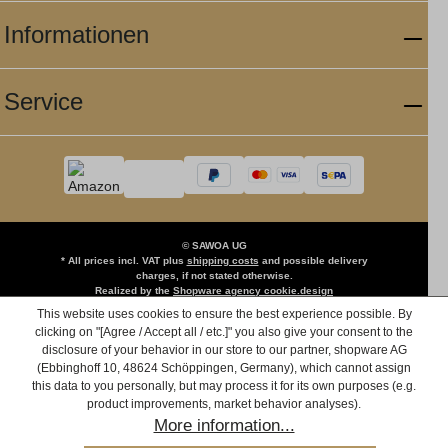
Informationen
Service
© SAWOA UG
* All prices incl. VAT plus
shipping costs
and possible delivery
charges, if not stated otherwise.
Realized by the
Shopware agency cookie.design
This website uses cookies to ensure the best experience possible. By
clicking on "[Agree / Accept all / etc.]" you also give your consent to the
disclosure of your behavior in our store to our partner, shopware AG
(Ebbinghoff 10, 48624 Schöppingen, Germany), which cannot assign
this data to you personally, but may process it for its own purposes (e.g.
product improvements, market behavior analyses).
More information...