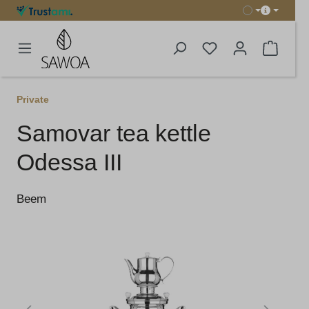
in content
Shoppi
Private
Samovar tea kettle
Odessa III
Beem
Skip image gallery