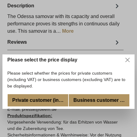
Description
The Odessa samovar with its capacity and overall
performance proves its strengths in continuous daily
use. This samovar is a…
More
Reviews
Please select the price display
Informationen zur Produktsicherheit
Please select whether the prices for private customers
Land: Deutschland
(including VAT) or business customers (excluding VAT) are to
Hersteller:
BEEM GmbH -
Jakob-Kaiser-Str. 12
- 47877
be displayed.
Willich - Deutschland - www.beem.de
Verantwortliche Person: Rüdiger Grommes - BEEM GmbH -
Private customer (incl. VAT)
Business customer (excl. V
Jakob-Kaiser-Str. 12 - 47877 Willich - Deutschland
E-mail: presse@beem.de
Produktspezifikation:
Vorgesehende Verwendung: für das Erhitzen von Wasser
und die Zubereitung von Tee.
Sicherheitsinformationen & Warnhinweise: Vor der Nutzung